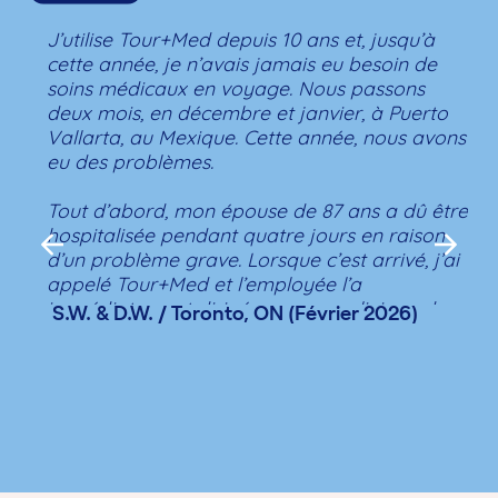
J’utilise Tour+Med depuis 10 ans et, jusqu’à
J
cette année, je n’avais jamais eu besoin de
q
soins médicaux en voyage. Nous passons
m
deux mois, en décembre et janvier, à Puerto
p
Vallarta, au Mexique. Cette année, nous avons
h
eu des problèmes.
e
é
Tout d’abord, mon épouse de 87 ans a dû être
j
hospitalisée pendant quatre jours en raison
N
d’un problème grave. Lorsque c’est arrivé, j’ai
r
appelé Tour+Med et l’employée l’a
T
immédiatement dirigée vers une clinique de
v
S.W. & D.W. / Toronto, ON (Février 2026)
premier ordre, avec des médecins hautement
r
professionnels. Ma femme y a passé la
première journée complète, puis, le deuxième
jour, elle a été transférée dans un hôpital de
très haut niveau.
À notre arrivée, l’équipe nous attendait et les