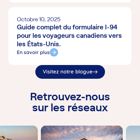
numéro de police sous la main et expliquez-
leur la situation
: ils prendront immédiatement
Octobre 10, 2025
le relais.
Guide complet du formulaire I-94
(…) J’espère que vous n’aurez jamais besoin
pour les voyageurs canadiens vers
de ce conseil, mais le coût de l’assurance en
les États-Unis.
vaut chaque sou si vous faites face à une
En savoir plus
urgence. Merci à toute l’équipe de Tour+Med.
Votre service a été exceptionnel
!
Visitez notre blogue
Retrouvez-nous
sur les réseaux