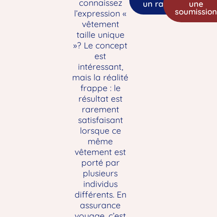
connaissez
un rappel
une
soumissio
l’expression «
vêtement
taille unique
»? Le concept
est
intéressant,
mais la réalité
frappe : le
résultat est
rarement
satisfaisant
lorsque ce
même
vêtement est
porté par
plusieurs
individus
différents. En
assurance
voyage, c’est