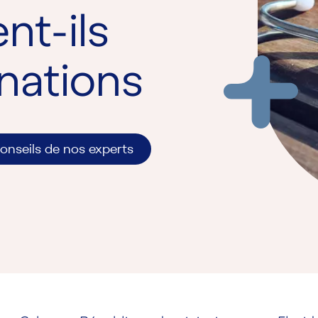
ent-ils
inations
onseils de nos experts