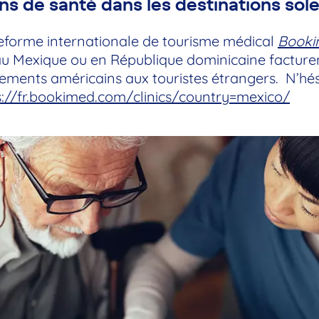
ns de santé dans les destinations sole
eforme internationale de tourisme médical
Book
au Mexique ou en République dominicaine facturent
sements américains aux touristes étrangers. N’hés
s://fr.bookimed.com/clinics/country=mexico/